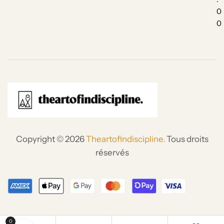
0
0
Copyright © 2026
Theartofindiscipline.
Tous droits
réservés
0