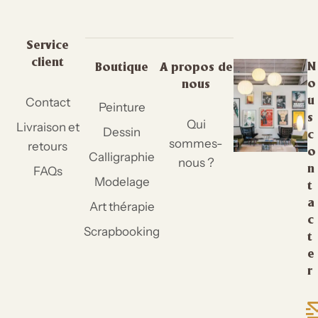
Service
client
N
Boutique
A propos de
o
nous
Contact
u
Peinture
s
Qui
Livraison et
Dessin
c
sommes-
retours
o
Calligraphie
nous ?
FAQs
n
Modelage
t
a
Art thérapie
c
Scrapbooking
t
e
r