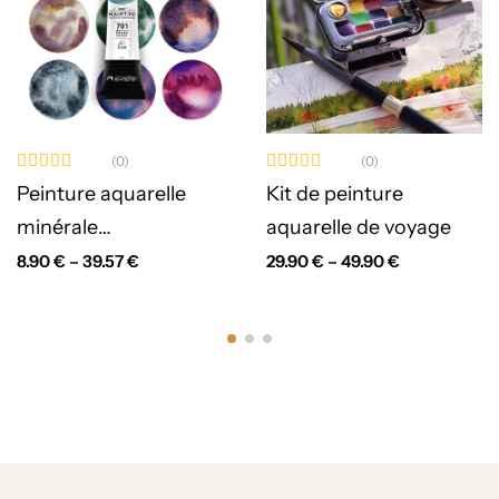
(0)
(0)
Peinture aquarelle
Kit de peinture
minérale
aquarelle de voyage
professionnelle
8.90
€
–
39.57
€
29.90
€
–
49.90
€
Mairtini 5 ml / 15 ml