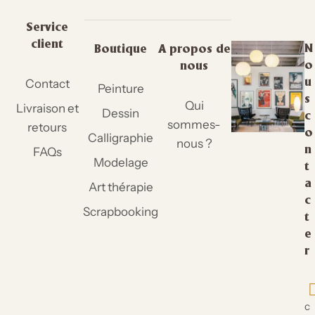
Service
client
N
Boutique
A propos de
o
nous
Contact
u
Peinture
s
Qui
Livraison et
Dessin
c
sommes-
retours
o
Calligraphie
nous ?
FAQs
n
Modelage
t
a
Art thérapie
c
Scrapbooking
t
e
r
c