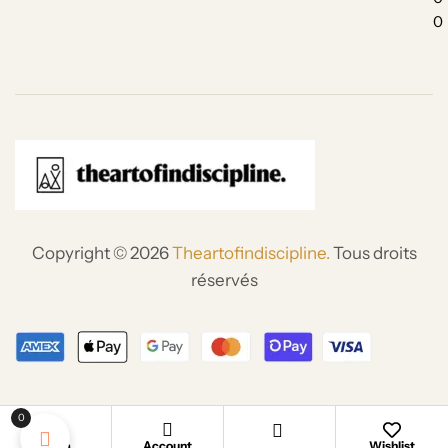
0
Copyright © 2026
Theartofindiscipline.
Tous droits
réservés
0
Shop
Account
Wishlist