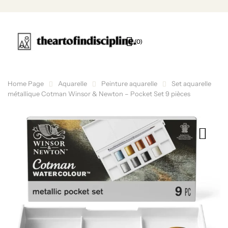
(0)
Home Page
Aquarelle
Peinture aquarelle
Set aquarelle
métallique Cotman Winsor & Newton – Pocket Set 9 pièces